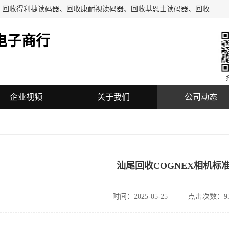
深圳市福田区诚芯源电子商行主要从事：回收COGNEX相机、回收得利捷读码器、回收康耐视读码器、回收基恩士读码器、回收工业自动化设备、机械设备及配件、机电设备及配件、通讯设备、可编程控制器、模块、触摸屏、工业相机、镜头、传感器、放大器、读码器、加密狗等回收业务。
电子商行
企业视频
关于我们
公司动态
汕尾回收COGNEX相机标
时间：2025-05-25
点击次数：95