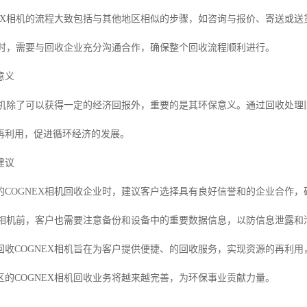
NEX相机的流程大致包括与其他地区相似的步骤，如咨询与报价、寄送或
相机时，需要与回收企业充分沟通合作，确保整个回收流程顺利进行。
意义
X相机除了可以获得一定的经济回报外，重要的是其环保意义。通过回收处理
再利用，促进循环经济的发展。
建议
的COGNEX相机回收企业时，建议客户选择具有良好信誉和的企业合作，
EX相机前，客户也需要注意备份和设备中的重要数据信息，以防信息泄露和
回收COGNEX相机旨在为客户提供便捷、的回收服务，实现资源的再利
区的COGNEX相机回收业务将越来越完善，为环保事业贡献力量。