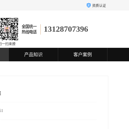
资质认证
13128707396
扫一扫来撩
产品知识
客户案例
准
1