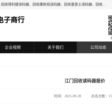
深圳市福田区诚芯源电子商行主要从事：回收COGNEX相机、回收得利捷读码器、回收康耐视读码器、回收基恩士读码器、回收工业自动化设备、机械设备及配件、机电设备及配件、通讯设备、可编程控制器、模块、触摸屏、工业相机、镜头、传感器、放大器、读码器、加密狗等回收业务。
电子商行
企业视频
关于我们
公司动态
江门回收读码器报价
时间：2025-09-28
点击次数：15