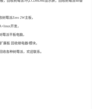
板，回收树莓派3代LCDHDMI显示屏，回收树莓派4B智
树莓派Zero 2W主板，
+linux开发，
收旧树莓派平板电脑，
板扩展板 回收继电器/模块，
派主板，回收各种树莓派，欢迎联系。