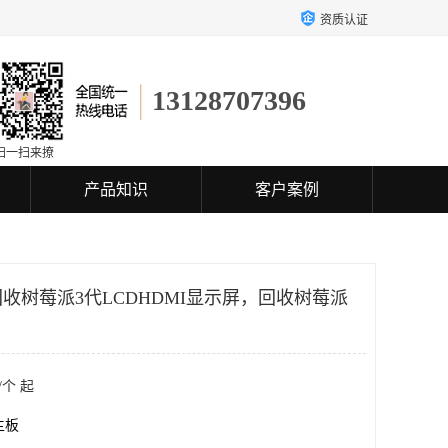
资质认证
13128707396
扫一扫来撩
产品知识
客户案例
收树莓派3代LCDHDMI显示屏，回收树莓派
/个 起
主板